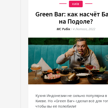
КИЇВ
Green Bar: как насчёт Б
на Подоле?
МС Рибік
/
4 Лютого, 2022
Кухня Индонезии не сильно популярна в
Киеве. Но «Green Bar» сделал всё для тог
чтобы вы её полюбили!