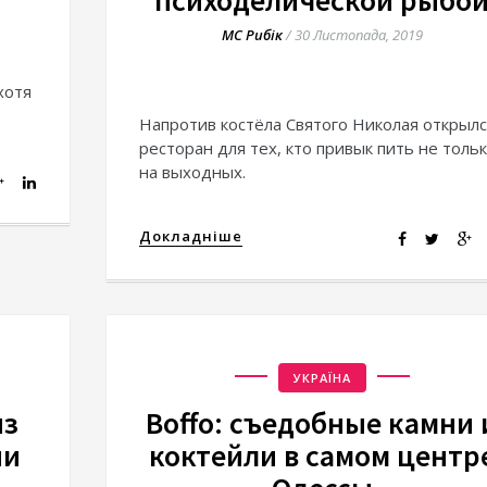
психоделической рыбо
МС Рибік
/
30 Листопада, 2019
хотя
Напротив костёла Святого Николая открыл
ресторан для тех, кто привык пить не толь
на выходных.
Докладніше
УКРАЇНА
из
Boffo: съедобные камни 
ии
коктейли в самом центр