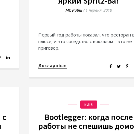
яркий Spritz-Bar
МС Рибік
/
1 Червня, 2018
Первый год работы показал, что ресторан 
плюсе, и что соседство с вокзалом – это не
приговор.
Докладніше
КИЇВ
 с
Bootlegger: когда после
м
работы не спешишь дом