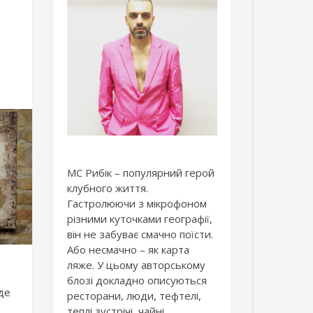
о
МС Рибік – популярний герой
клубного життя.
Гастролюючи з мікрофоном
різними куточками географії,
він не забуває смачно поїсти.
Або несмачно – як карта
ляже. У цьому авторському
блозі докладно описуються
де
ресторани, люди, тефтелі,
теплі зустрічі, чайні