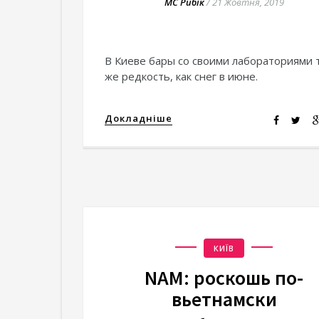
МС Рибік
/
21 Жовтня, 2019
В Киеве бары со своими лабораториями 
же редкость, как снег в июне.
Докладніше
КИЇВ
NAM: роскошь по-
вьетнамски