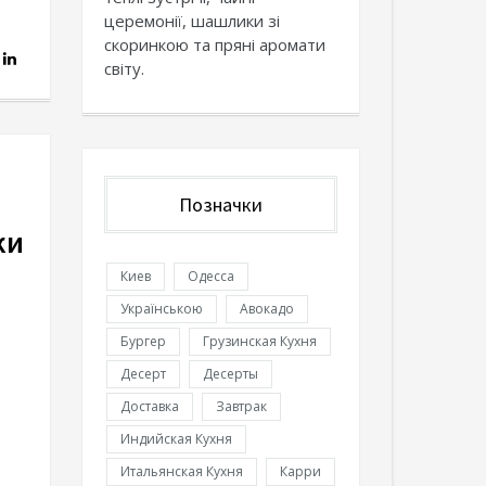
церемонії, шашлики зі
скоринкою та пряні аромати
світу.
Позначки
ки
Киев
Одесса
Українською
Авокадо
Бургер
Грузинская Кухня
Десерт
Десерты
Доставка
Завтрак
Индийская Кухня
Итальянская Кухня
Карри