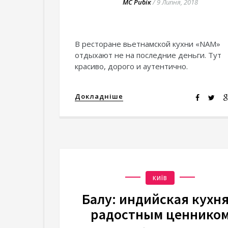
МС Рибік
/
9 Липня, 2018
В ресторане вьетнамской кухни «NAM»
отдыхают не на последние деньги. Тут
красиво, дорого и аутентично.
Докладніше
КИЇВ
Балу: индийская кухня
радостным ценнико