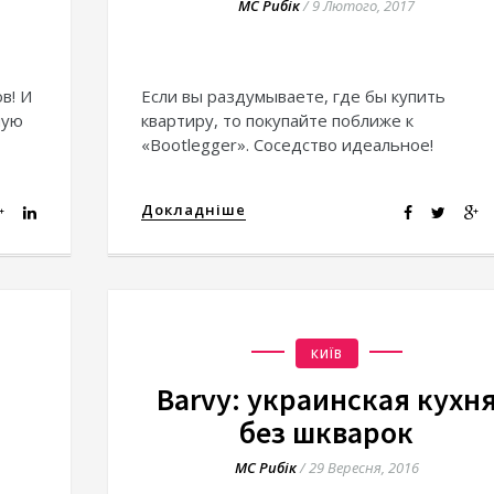
МС Рибік
/
9 Лютого, 2017
в! И
Если вы раздумываете, где бы купить
ную
квартиру, то покупайте поближе к
«Bootlegger». Соседство идеальное!
Докладніше
КИЇВ
Barvy: украинская кухн
без шкварок
МС Рибік
/
29 Вересня, 2016