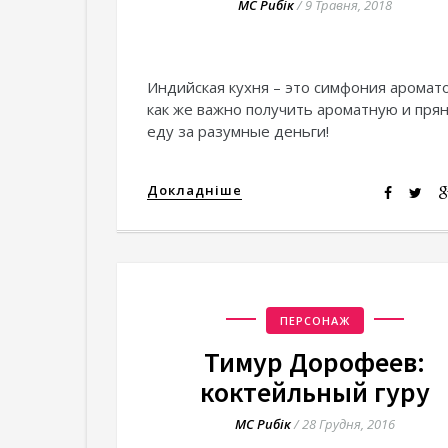
МС Рибік
/
9 Травня, 2018
Индийская кухня – это симфония аромато
как же важно получить ароматную и пря
еду за разумные деньги!
Докладніше
ПЕРСОНАЖ
Тимур Дорофеев:
коктейльный гуру
МС Рибік
/
28 Грудня, 2016