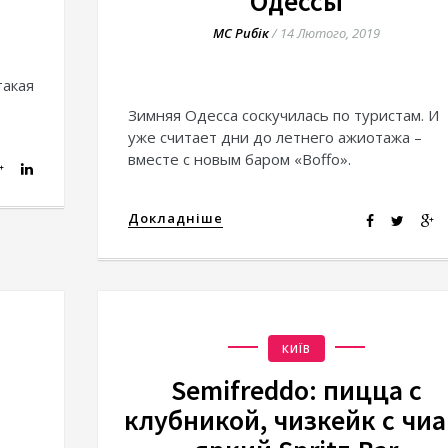
Одессы
МС Рибік
/
14 Лютого, 2019
такая
Зимняя Одесса соскучилась по туристам. И
уже считает дни до летнего ажиотажа –
вместе с новым баром «Boffo».
Докладніше
КИЇВ
Semifreddo: пицца с
клубникой, чизкейк с чиа