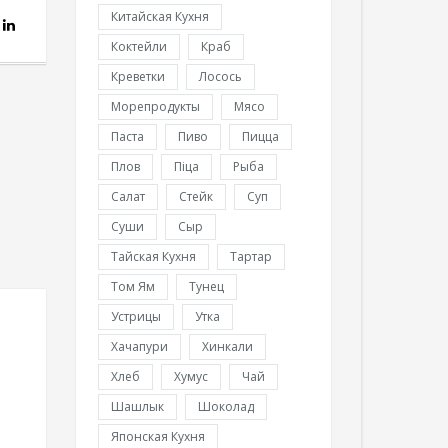
Китайская Кухня
Коктейли
Краб
Креветки
Лосось
Морепродукты
Мясо
Паста
Пиво
Пицца
Плов
Піца
Рыба
Салат
Стейк
Суп
Суши
Сыр
Тайская Кухня
Тартар
Том Ям
Тунец
Устрицы
Утка
Хачапури
Хинкали
Хлеб
Хумус
Чай
Шашлык
Шоколад
Японская Кухня