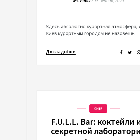
МС Рибік
/
15 Червня, 2020
Здесь абсолютно курортная атмосфера, 
Киев курортным городом не назовёшь.
Докладніше
КИЇВ
F.U.L.L. Bar: коктейли 
секретной лаборатор