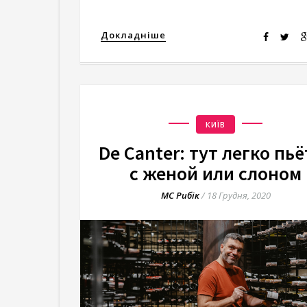
Докладніше
КИЇВ
De Canter: тут легко пьё
с женой или слоном
МС Рибік
/
18 Грудня, 2020