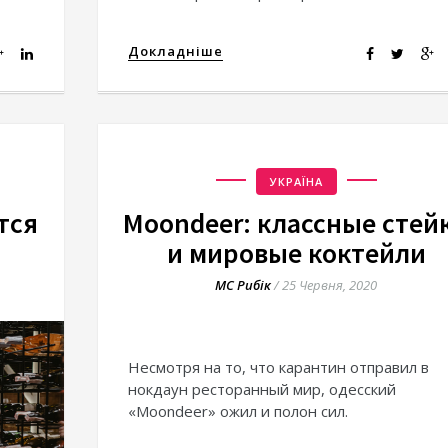
Докладніше
УКРАЇНА
тся
Moondeer: классные стей
и мировые коктейли
МС Рибік
/
25 Червня, 2020
Несмотря на то, что карантин отправил в
нокдаун ресторанный мир, одесский
«Moondeer» ожил и полон сил.