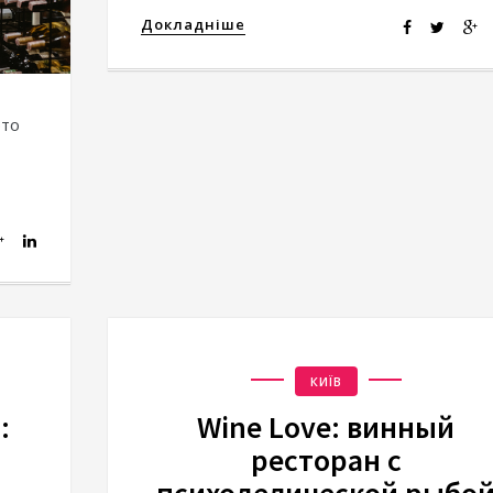
Докладніше
это
КИЇВ
:
Wine Love: винный
ресторан с