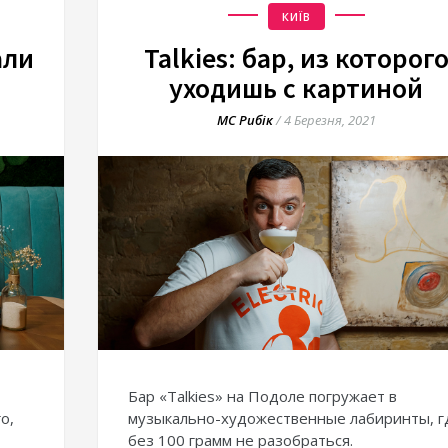
КИЇВ
али
Talkies: бар, из которог
уходишь с картиной
МС Рибік
/
4 Березня, 2021
Бар «Talkies» на Подоле погружает в
о,
музыкально-художественные лабиринты, г
без 100 грамм не разобраться.