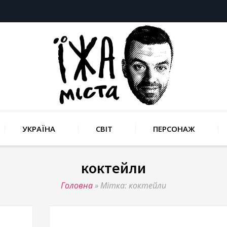
УКРАЇНА
СВІТ
ПЕРСОНАЖ
коктейли
Головна
»
Мітка: коктейли