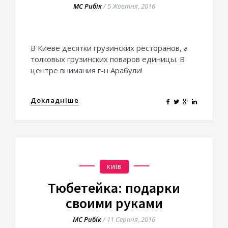
МС Рибік
/
5 Жовтня, 2016
В Киеве десятки грузинских ресторанов, а
толковых грузинских поваров единицы. В
центре внимания г-н Арабули!
Докладніше
КИЇВ
Тюбетейка: подарки
своими руками
МС Рибік
/
11 Серпня, 2016