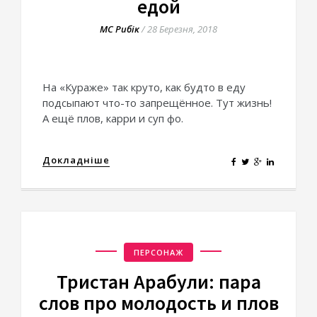
едой
МС Рибік
/
28 Березня, 2018
На «Кураже» так круто, как будто в еду
подсыпают что-то запрещённое. Тут жизнь!
А ещё плов, карри и суп фо.
Докладніше
ПЕРСОНАЖ
Тристан Арабули: пара
слов про молодость и плов