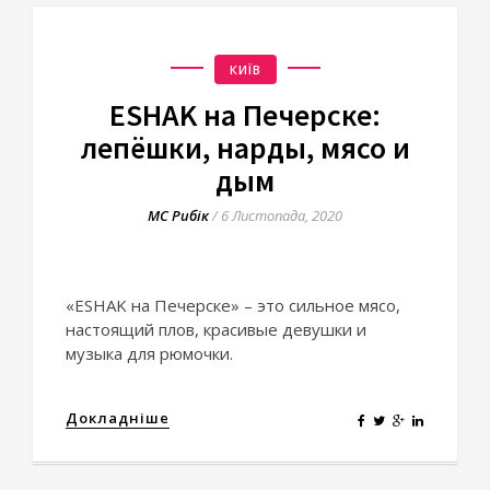
КИЇВ
ESHAK на Печерске:
лепёшки, нарды, мясо и
дым
МС Рибік
/
6 Листопада, 2020
«ESHAK на Печерске» – это сильное мясо,
настоящий плов, красивые девушки и
музыка для рюмочки.
Докладніше