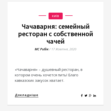
КИЇВ
Чачаварня: семейный
ресторан с собственной
чачей
МС Рибік
/
17 Жовтня, 2020
«Чачаварня» – душевный ресторан, в
котором очень хочется пить! Благо
кавказских закусок хватает.
Докладніше