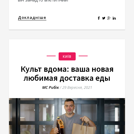
Докладніше
КИЇВ
Культ вдома: ваша новая
любимая доставка еды
МС Рибік
/
29 Вересня, 2021