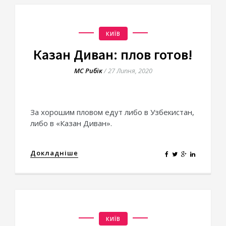
КИЇВ
Казан Диван: плов готов!
МС Рибік
/
27 Липня, 2020
За хорошим пловом едут либо в Узбекистан,
либо в «Казан Диван».
Докладніше
КИЇВ