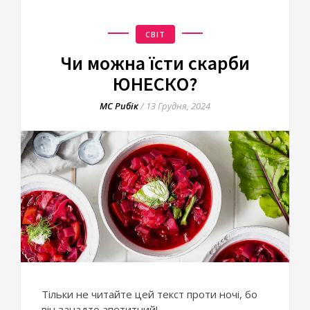
СВІТ
Чи можна їсти скарби
ЮНЕСКО?
МС Рибік
/
13 Грудня, 2024
Тільки не читайте цей текст проти ночі, бо
він занадто апетитний!