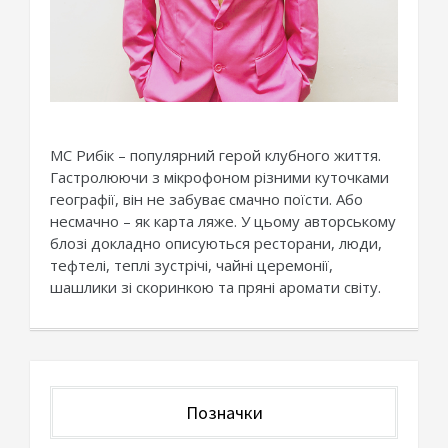
МС Рибік – популярний герой клубного життя.
Гастролюючи з мікрофоном різними куточками
географії, він не забуває смачно поїсти. Або
несмачно – як карта ляже. У цьому авторському
блозі докладно описуються ресторани, люди,
тефтелі, теплі зустрічі, чайні церемонії,
шашлики зі скоринкою та пряні аромати світу.
Позначки