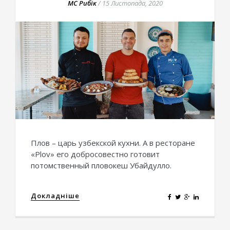
МС Рибік
/
15 Листопада, 2020
Плов – царь узбекской кухни. А в ресторане
«Plov» его добросовестно готовит
потомственный пловокеш Убайдулло.
Докладніше