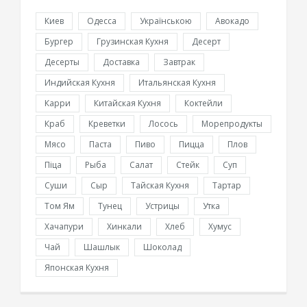
Киев
Одесса
Українською
Авокадо
Бургер
Грузинская Кухня
Десерт
Десерты
Доставка
Завтрак
Индийская Кухня
Итальянская Кухня
Карри
Китайская Кухня
Коктейли
Краб
Креветки
Лосось
Морепродукты
Мясо
Паста
Пиво
Пицца
Плов
Піца
Рыба
Салат
Стейк
Суп
Суши
Сыр
Тайская Кухня
Тартар
Том Ям
Тунец
Устрицы
Утка
Хачапури
Хинкали
Хлеб
Хумус
Чай
Шашлык
Шоколад
Японская Кухня