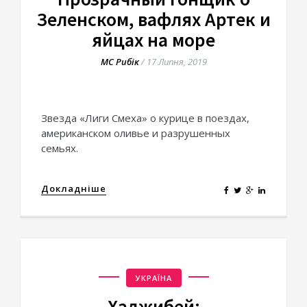
Зеленском, вафлях Артек и
яйцах на море
МС Рибік
/
17 Липня, 2019
Звезда «Лиги Смеха» о курице в поездах,
американском оливье и разрушенных
семьях.
Докладніше
УКРАЇНА
Хаджибей: