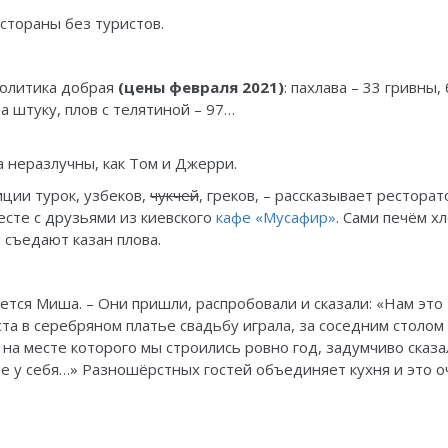
естораны без туристов.
политика добрая
(цены февраля 2021)
: пахлава – 33 гривны,
а штуку, плов с телятиной – 97…
 неразлучны, как Том и Джерри.
иции турок, узбеков,
чукчей
, греков, – рассказывает ресторат
есте с друзьями из киевского
кафе «Мусафир»
. Сами печём хл
 съедают казан плова.
ется Миша. – Они пришли, распробовали и сказали: «Нам это
та в серебряном платье свадьбу играла, за соседним столом
 на месте которого мы строились ровно год, задумчиво сказа
 не у себя…» Разношёрстных гостей объединяет кухня и это 