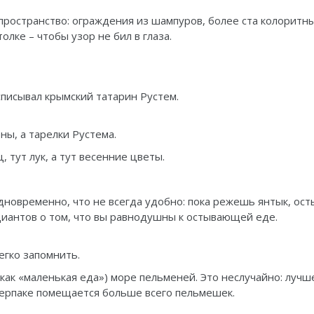
пространство: ограждения из шампуров, более ста колоритн
олке – чтобы узор не бил в глаза.
списывал крымский татарин Рустем.
ны, а тарелки Рустема.
 тут лук, а тут весенние цветы.
дновременно, что не всегда удобно: пока режешь янтык, ост
иантов о том, что вы равнодушны к остывающей еде.
егко запомнить.
ак «маленькая еда») море пельменей. Это неслучайно: лучш
 черпаке помещается больше всего пельмешек.