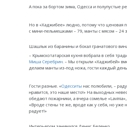
А пока за бортом зима, Одесса и полупустые р
Но в «Хаджибее» людно, потому что ценовая 
с мини-пельмешками – 79, манты с мясом – 24 з
Шашлык из баранины и бокал гранатового вина
– Крымскотатарская кухня вобрала в себя трад
Миша Серебрин
. – Мы открыли «Хаджибей» вм
делаем манты из-под ножа, гости каждый день
Гости разные. «
Одесситы
нас полюбили, – раду
нравится, это наше место!» На выходных невес
обедают пожарники, а вчера сомелье «Lavinia»,
«Вроде стены те же, вроде как у себя, но уже
радует!»
Интерьером занимался Денис Беленко.