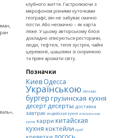
клубного життя. Гастролюючи з
мікрофоном різними куточками
географії, він не забуває смачно
поїсти. Або несмачно – як карта
иман,
ляже. У цьому авторському блозі
оран
докладно описуються ресторани,
люди, тефтелі, теплі зустрічі, чайні
церемонії, шашлики зі скоринкою
та пряні аромати світу.
Позначки
Киев
Одесса
Українською
авокадо
бургер
грузинская кухня
десерты
десерт
доставка
валь»,
завтрак
индийская кухня
итальянская
китайская
карри
кухня
кухня
коктейли
краб
лосось
креветки