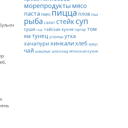
морепродукты
мясо
пицца
паста
плов
пиво
піца
суп
рыба
стейк
салат
 бульон
том
суши
тайская кухня
тартар
сыр
тунец
утка
ям
устрицы
хинкали
хлеб
хачапури
хумус
чай
шашлык
шоколад
японская кухня
ор
еб,
л:
очень