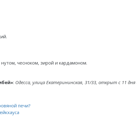
ий.
с нутом, чесноком, зирой и кардамоном.
ибей»
:
Одесса, улица Екатерининская, 31/33, открыт с 11 дня 
ровяной печи?
тейкхауса