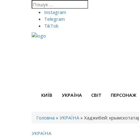
Instagram
Telegram
TikTok
КИЇВ
УКРАЇНА
СВІТ
ПЕРСОНАЖ
Головна
»
УКРАЇНА
»
Хаджибей: крымскотата
УКРАЇНА