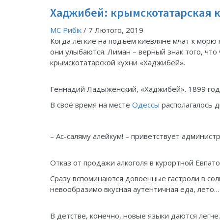
Хаджибей: крымскотатарская 
МС Рибік
/
7 Лютого, 2019
Когда лёгкие на подъём киевляне мчат к морю 
они улыбаются. Лиман – верный знак того, что
крымскотатарской кухни «Хаджибей».
Геннадий Ладыженский, «Хаджибей». 1899 год, 
В своё время на месте
Одессы
располагалось д
– Ас-саляму алейкум! – приветствует админист
Отказ от продажи алкоголя в курортной Евпат
Сразу вспоминаются довоенные гастроли в сол
невообразимо вкусная аутентичная еда, лето…
В детстве, конечно, новые языки даются легче.