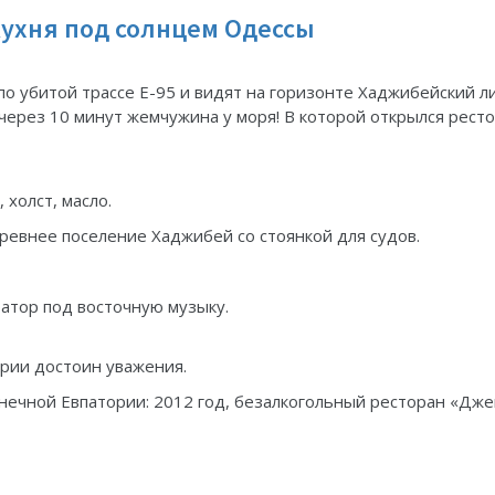
кухня под солнцем Одессы
по убитой трассе Е-95 и видят на горизонте Хаджибейский л
 через 10 минут жемчужина у моря! В которой открылся рест
холст, масло.
ревнее поселение Хаджибей со стоянкой для судов.
ратор под восточную музыку.
ории достоин уважения.
нечной Евпатории: 2012 год, безалкогольный ресторан «Дже