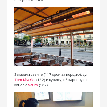
Заказали севиче (117 крон за порцию), суп
Tom Kha Gai
(132) и курицу, обжаренную в
киноа с
манго
(162).