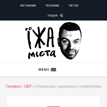
INSTAGRAM
TELEGRAM
TIKTOK
ПОШУК
MENU
Головна
»
СВІТ
»
Стокгольм: пирожные с тефтелями