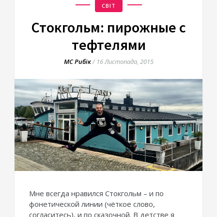
СВІТ
Стокгольм: пирожные с
тефтелями
МС Рибік
/
16 Листопада, 2015
Мне всегда нравился Стокгольм – и по
фонетической линии (чёткое слово,
согласитесь), и по сказочной. В детстве я