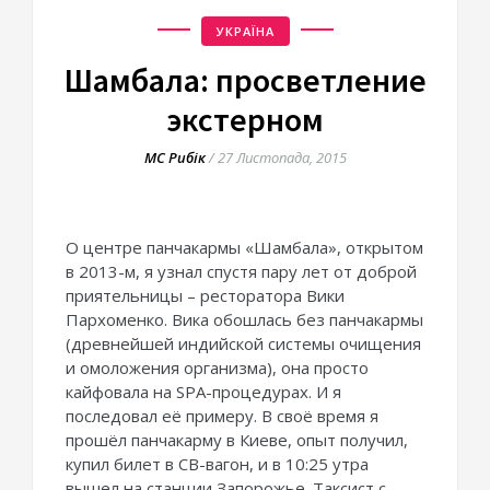
УКРАЇНА
Шамбала: просветление
экстерном
МС Рибік
/
27 Листопада, 2015
О центре панчакармы «Шамбала», открытом
в 2013-м, я узнал спустя пару лет от доброй
приятельницы – ресторатора Вики
Пархоменко. Вика обошлась без панчакармы
(древнейшей индийской системы очищения
и омоложения организма), она просто
кайфовала на SPA-процедурах. И я
последовал её примеру. В своё время я
прошёл панчакарму в Киеве, опыт получил,
купил билет в СВ-вагон, и в 10:25 утра
вышел на станции Запорожье. Таксист с