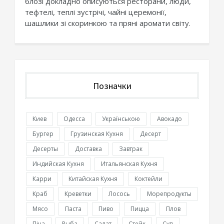
блозі докладно описуються ресторани, люди,
тефтелі, теплі зустрічі, чайні церемонії,
шашлики зі скоринкою та пряні аромати світу.
Позначки
Киев
Одесса
Українською
Авокадо
Бургер
Грузинская Кухня
Десерт
Десерты
Доставка
Завтрак
Индийская Кухня
Итальянская Кухня
Карри
Китайская Кухня
Коктейли
Краб
Креветки
Лосось
Морепродукты
Мясо
Паста
Пиво
Пицца
Плов
Піца
Рыба
Салат
Стейк
Суп