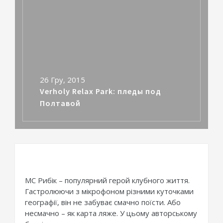
26 Гру, 2015
Verholy Relax Park: пледы под
Полтавой
МС Рибік – популярний герой клубного життя.
Гастролюючи з мікрофоном різними куточками
географії, він не забуває смачно поїсти. Або
несмачно – як карта ляже. У цьому авторському