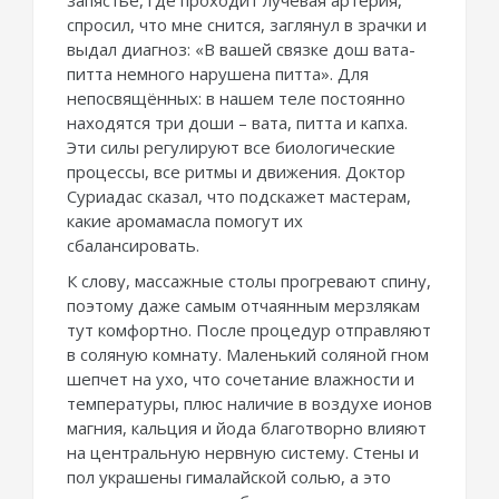
запястье, где проходит лучевая артерия,
спросил, что мне снится, заглянул в зрачки и
выдал диагноз: «В вашей связке дош вата-
питта немного нарушена питта». Для
непосвящённых: в нашем теле постоянно
находятся три доши – вата, питта и капха.
Эти силы регулируют все биологические
процессы, все ритмы и движения. Доктор
Суриадас сказал, что подскажет мастерам,
какие аромамасла помогут их
сбалансировать.
К слову, массажные столы прогревают спину,
поэтому даже самым отчаянным мерзлякам
тут комфортно. После процедур отправляют
в соляную комнату. Маленький соляной гном
шепчет на ухо, что сочетание влажности и
температуры, плюс наличие в воздухе ионов
магния, кальция и йода благотворно влияют
на центральную нервную систему. Стены и
пол украшены гималайской солью, а это