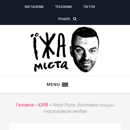
INSTAGRAM
TELEGRAM
TIKTOK
ПОШУК
MENU
Головна
»
КИЇВ
»
Ninja Pizza: доставка пиццы
счастливым людям