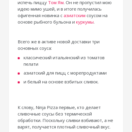
испечь пиццу
Том Ям
. Он не пропустил мою
идею мимо ушей, и в итоге получилась
офигенная новинка с
азиатским
соусом на
основе рыбного бульона и
куркумы
.
Всего же в активе новой доставки три
основных соуса:
классический итальянский из томатов
пелати
азиатский для пицц с морепродуктами
и белый на основе взбитых сливок.
К слову, Ninja Pizza первые, кто делает
сливочные соусы без термической
обработки. Поскольку сливки взбивают, а не
варят, получается плотный сливочный вкус.