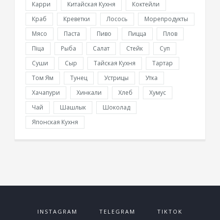
Карри
Китайская Кухня
Коктейли
Краб
Креветки
Лосось
Морепродукты
Мясо
Паста
Пиво
Пицца
Плов
Піца
Рыба
Салат
Стейк
Суп
Суши
Сыр
Тайская Кухня
Тартар
Том Ям
Тунец
Устрицы
Утка
Хачапури
Хинкали
Хлеб
Хумус
Чай
Шашлык
Шоколад
Японская Кухня
INSTAGRAM
TELEGRAM
TIKTOK