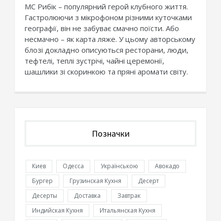
МС Рибік – популярний герой клубного життя.
Гастролюючи з мікрофоном різними куточками
географії, він не забуває смачно поїсти. Або
несмачно – як карта ляже. У цьому авторському
блозі докладно описуються ресторани, люди,
тефтелі, теплі зустрічі, чайні церемонії,
шашлики зі скоринкою та пряні аромати світу.
Позначки
Киев
Одесса
Українською
Авокадо
Бургер
Грузинская Кухня
Десерт
Десерты
Доставка
Завтрак
Индийская Кухня
Итальянская Кухня