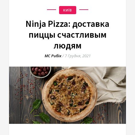
КИЇВ
Ninja Pizza: доставка
пиццы счастливым
людям
МС Рибік
/
7 Грудня, 2021