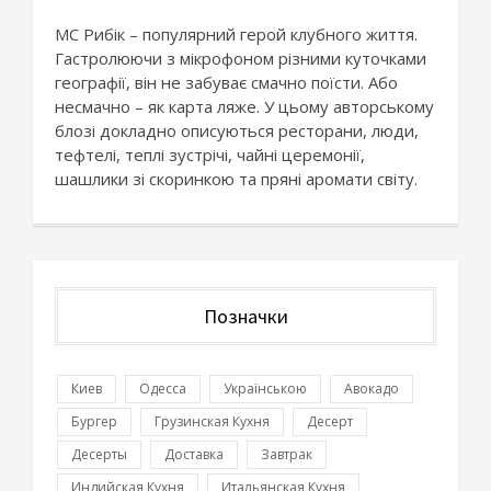
МС Рибік – популярний герой клубного життя.
Гастролюючи з мікрофоном різними куточками
географії, він не забуває смачно поїсти. Або
несмачно – як карта ляже. У цьому авторському
блозі докладно описуються ресторани, люди,
тефтелі, теплі зустрічі, чайні церемонії,
шашлики зі скоринкою та пряні аромати світу.
Позначки
Киев
Одесса
Українською
Авокадо
Бургер
Грузинская Кухня
Десерт
Десерты
Доставка
Завтрак
Индийская Кухня
Итальянская Кухня