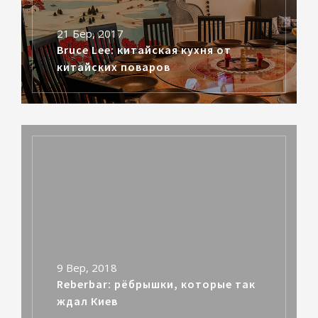
21 Бер, 2017
Bruce Lee: китайская кухня от
китайских поваров
9 Вер, 2018
Reberbar: рёбрышки, которые так
ждал Киев