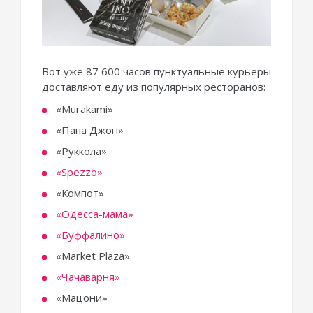
Вот уже 87 600 часов пунктуальные курьеры
доставляют еду из популярных ресторанов:
«Murakami»
«Папа Джон»
«Руккола»
«Spezzo»
«Компот»
«Одесса-мама»
«Буффалино»
«Market Plaza»
«Чачаварня»
«Мацони»