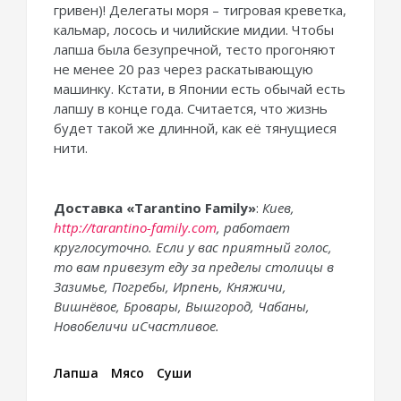
гривен)! Делегаты моря – тигровая креветка,
кальмар, лосось и чилийские мидии. Чтобы
лапша была безупречной, тесто прогоняют
не менее 20 раз через раскатывающую
машинку. Кстати, в Японии есть обычай есть
лапшу в конце года. Считается, что жизнь
будет такой же длинной, как её тянущиеся
нити.
Доставка «
Tarantino
Family
»
:
Киев,
http://tarantino-family.com
,
работает
круглосуточно
.
Если у вас приятный голос,
то вам привезут еду
за пределы столицы
в
Зазимье, Погребы, Ирпень, Княжичи,
Вишн
ё
вое, Бровары, Вышгород, Чабаны
,
Новобеличи
и
Счастливое.
Лапша
Мясо
Суши