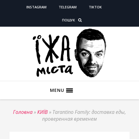
INSTAGRAM
TELEGRAM
TIKTOK
ПОШУК
MENU
Головна
»
КИЇВ
»
Tarantino Family: доставка еды,
проверенная временем