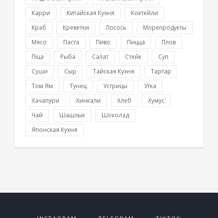
Карри
Китайская Кухня
Коктейли
Краб
Креветки
Лосось
Морепродукты
Мясо
Паста
Пиво
Пицца
Плов
Піца
Рыба
Салат
Стейк
Суп
Суши
Сыр
Тайская Кухня
Тартар
Том Ям
Тунец
Устрицы
Утка
Хачапури
Хинкали
Хлеб
Хумус
Чай
Шашлык
Шоколад
Японская Кухня