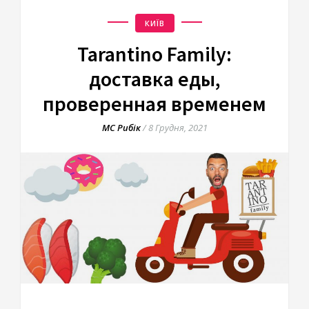
КИЇВ
Tarantino Family:
доставка еды,
проверенная временем
МС Рибік
/
8 Грудня, 2021