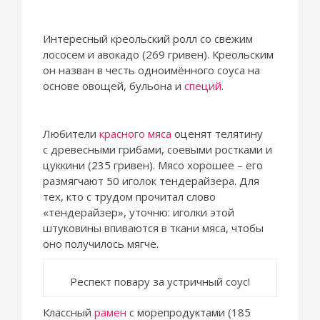
Интересный креольский ролл со свежим
лососем и авокадо (269 гривен). Креольским
он назван в честь одноимённого соуса на
основе овощей, бульона и
специй
.
Любители
красного мяса
оценят телятину
с древесными грибами, соевыми ростками и
цуккини (235 гривен). Мясо хорошее – его
размягчают 50 иголок тендерайзера. Для
тех, кто с трудом прочитал слово
«тендерайзер», уточню: иголки этой
штуковины впиваются в ткани мяса, чтобы
оно получилось мягче.
Респект повару за устричный соус!
Классный
рамен
с морепродуктами (185