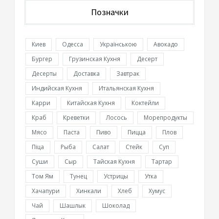
Позначки
Киев
Одесса
Українською
Авокадо
Бургер
Грузинская Кухня
Десерт
Десерты
Доставка
Завтрак
Индийская Кухня
Итальянская Кухня
Карри
Китайская Кухня
Коктейли
Краб
Креветки
Лосось
Морепродукты
Мясо
Паста
Пиво
Пицца
Плов
Піца
Рыба
Салат
Стейк
Суп
Суши
Сыр
Тайская Кухня
Тартар
Том Ям
Тунец
Устрицы
Утка
Хачапури
Хинкали
Хлеб
Хумус
Чай
Шашлык
Шоколад