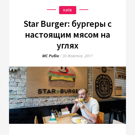
КИЇВ
Star Burger: бургеры с
настоящим мясом на
углях
МС Рибік
/
30 Жовтня, 2017