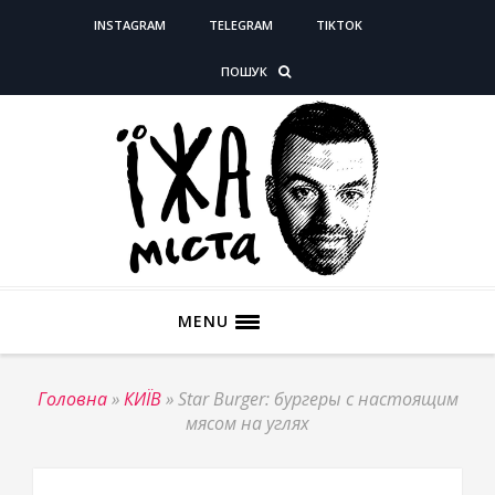
INSTAGRAM
TELEGRAM
TIKTOK
ПОШУК
MENU
Головна
»
КИЇВ
»
Star Burger: бургеры с настоящим
мясом на углях