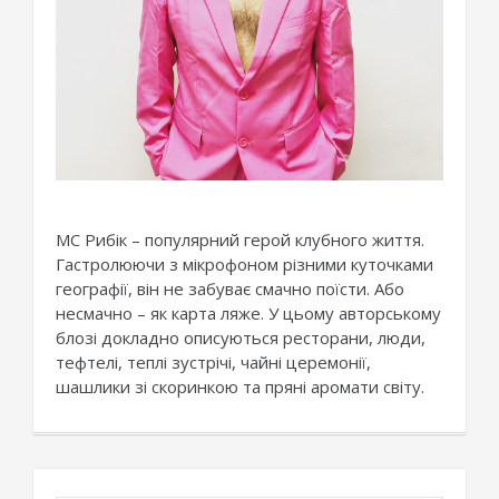
МС Рибік – популярний герой клубного життя.
Гастролюючи з мікрофоном різними куточками
географії, він не забуває смачно поїсти. Або
несмачно – як карта ляже. У цьому авторському
блозі докладно описуються ресторани, люди,
тефтелі, теплі зустрічі, чайні церемонії,
шашлики зі скоринкою та пряні аромати світу.