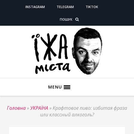
INSTAGRAM
TELEGRAM
TIKTOK
ПОШУК
MENU
Головна
»
УКРАЇНА
»
Крафтовое пиво: избитая фраза
или классный алкоголь?