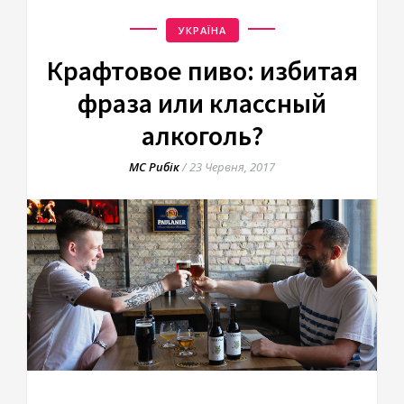
УКРАЇНА
Крафтовое пиво: избитая
фраза или классный
алкоголь?
МС Рибік
/
23 Червня, 2017