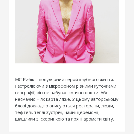
МС Рибік – популярний герой клубного життя.
Гастролюючи з мікрофоном різними куточками
географії, він не забуває смачно поїсти. Або
несмачно – як карта ляже. У цьому авторському
блозі докладно описуються ресторани, люди,
тефтелі, теплі зустрічі, чайні церемонії,
шашлики зі скоринкою та пряні аромати світу.