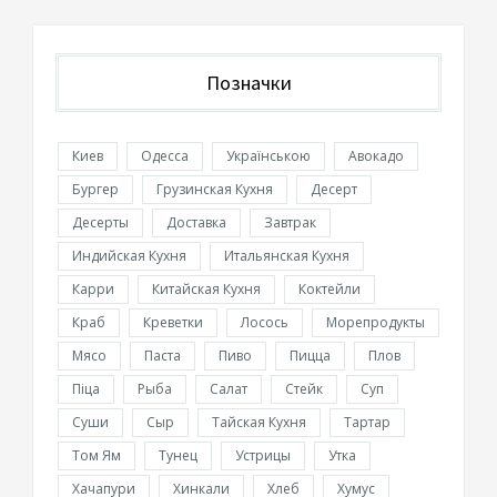
Позначки
Киев
Одесса
Українською
Авокадо
Бургер
Грузинская Кухня
Десерт
Десерты
Доставка
Завтрак
Индийская Кухня
Итальянская Кухня
Карри
Китайская Кухня
Коктейли
Краб
Креветки
Лосось
Морепродукты
Мясо
Паста
Пиво
Пицца
Плов
Піца
Рыба
Салат
Стейк
Суп
Суши
Сыр
Тайская Кухня
Тартар
Том Ям
Тунец
Устрицы
Утка
Хачапури
Хинкали
Хлеб
Хумус