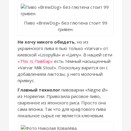
Пиво «BrewDog» без глютена стоит 99
гривен.
Не хочу никого обидеть
, но из
украинского пива я пью только «Varvar» от
киевской «Lisopylka» и «Ципу». В нашей сети
«This Is Пивбар»
есть тёмный насыщенный
«Varvar Milk Stout». Поскольку варится он с
добавлением лактозы, у него молочный
привкус.
Главный технолог
пивоварни «Nøgne Ø»
из Норвегии. Привозила рисовое пиво,
сваренное из японского риса. Просто она
сама японка. Так что для крафтового пива
локальное сырьё не является ключевым.