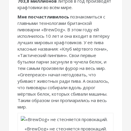
703,8 миллионов
литров в год производят
крафтовики во всём мире.
Мне посчастливилось
познакомиться с
главными технологами британской
пивоварни «BrewDog». В этом году ей
исполнилось 10 лет и она входит в пятёрку
лучших мировых крафтовиков. У её пива
классные названия: «Клуб мёртвого пони»,
«Тактический пингвин». Свои первые
бутылки парни засунули в чучела белок, и
тем самым произвели фурор на весь мир.
«Greenpeace» начал негодовать, что
убивают животных ради пива. А оказалось,
что пивовары собирали вдоль дорог
мёртвых белок, которых сбивали машины.
Таким образом они пропиарились на весь
мир.
«BrewDog» не стесняется провокаций.