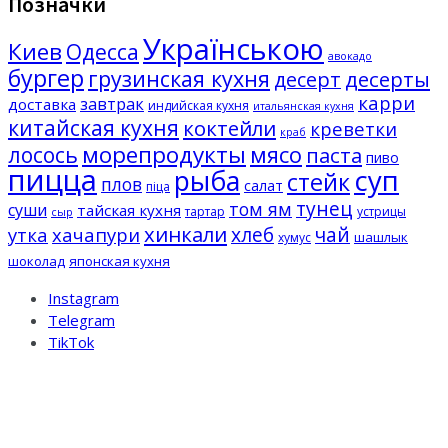
Позначки
Українською
Киев
Одесса
авокадо
бургер
грузинская кухня
десерты
десерт
карри
завтрак
доставка
индийская кухня
итальянская кухня
китайская кухня
коктейли
креветки
краб
морепродукты
мясо
лосось
паста
пиво
пицца
суп
рыба
стейк
плов
салат
піца
тунец
том ям
суши
тайская кухня
тартар
устрицы
сыр
хинкали
хлеб
чай
утка
хачапури
шашлык
хумус
шоколад
японская кухня
Instagram
Telegram
TikTok