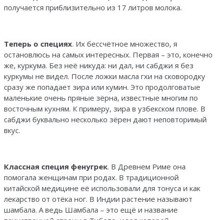
получается приблизительно из 17 литров молока.
Теперь о специях
. Их бессчётное множество, я
остановлюсь на самых интересных. Первая – это, конечно
же, куркума. Без неё никуда: ни дал, ни сабджи я без
куркумы не видел. После ложки масла гхи на сковородку
сразу же попадает зира или кумин. Это продолговатые
маленькие очень пряные зёрна, известные многим по
восточным кухням. К примеру, зира в узбекском плове. В
сабджи буквально несколько зёрен дают неповторимый
вкус.
Классная специя фенугрек
. В Древнем Риме она
помогала женщинам при родах. В традиционной
китайской медицине её использовали для тонуса и как
лекарство от отёка ног. В Индии растение называют
шамбала. А ведь Шамбала – это ещё и название