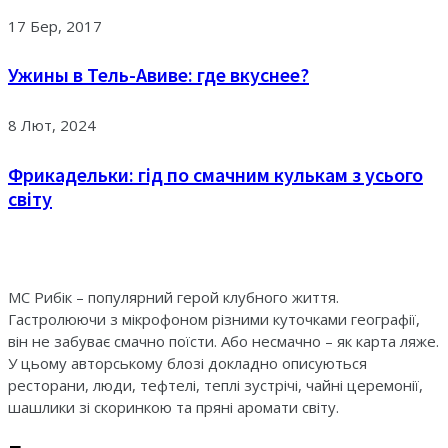
17 Бер, 2017
Ужины в Тель-Авиве: где вкуснее?
8 Лют, 2024
Фрикадельки: гід по смачним кулькам з усього
світу
МС Рибік – популярний герой клубного життя.
Гастролюючи з мікрофоном різними куточками географії,
він не забуває смачно поїсти. Або несмачно – як карта ляже.
У цьому авторському блозі докладно описуються
ресторани, люди, тефтелі, теплі зустрічі, чайні церемонії,
шашлики зі скоринкою та пряні аромати світу.