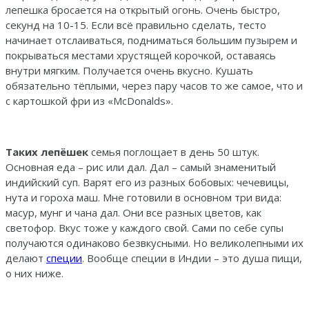
лепешка бросается на открытый огонь. Очень быстро,
секунд на 10-15. Если всё правильно сделать, тесто
начинает отслаиваться, подниматься большим пузырем и
покрываться местами хрустящей корочкой, оставаясь
внутри мягким. Получается очень вкусно. Кушать
обязательно тёплыми, через пару часов то же самое, что и
с картошкой фри из «McDonalds».
Таких лепёшек
семья поглощает в день 50 штук.
Основная еда – рис или дал. Дал – самый знаменитый
индийский суп. Варят его из разных бобовых: чечевицы,
нута и гороха маш. Мне готовили в основном три вида:
масур, мунг и чана дал. Они все разных цветов, как
светофор. Вкус тоже у каждого свой. Сами по себе супы
получаются одинаково безвкусными. Но великолепными их
делают
специи
. Вообще специи в Индии – это душа пищи,
о них ниже.