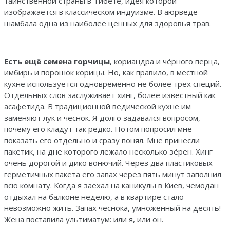
таинственной страны в Тибете, идея которой
изображается в классическом индуизме. В аюрведе
шамбала одна из наиболее ценных для здоровья трав.
Есть ещё семена горчицы
, кориандра и чёрного перца,
имбирь и порошок корицы. Но, как правило, в местной
кухне используется одновременно не более трёх специй.
Отдельных слов заслуживает хинг, более известный как
асафетида. В традиционной ведической кухне им
заменяют лук и чеснок. Я долго задавался вопросом,
почему его кладут так редко. Потом попросил мне
показать его отдельно и сразу понял. Мне принесли
пакетик, на дне которого лежало несколько зёрен. Хинг
очень дорогой и дико вонючий. Через два пластиковых
герметичных пакета его запах через пять минут заполнил
всю комнату. Когда я заехал на каникулы в Киев, чемодан
отдыхал на балконе неделю, а в квартире стало
невозможно жить. Запах чеснока, умноженный на десять!
Жена поставила ультиматум: или я, или он.