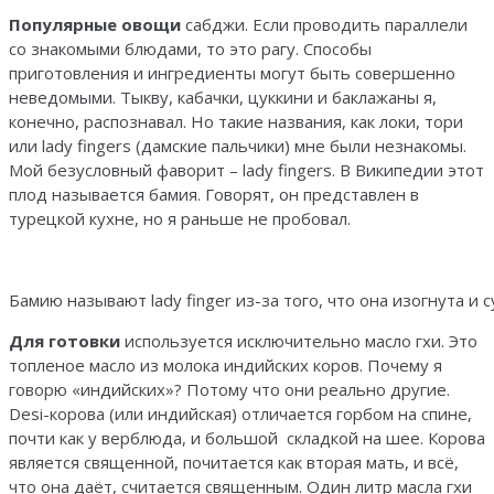
Популярные овощи
сабджи. Если проводить параллели
со знакомыми блюдами, то это рагу. Способы
приготовления и ингредиенты могут быть совершенно
неведомыми. Тыкву, кабачки, цуккини и баклажаны я,
конечно, распознавал. Но такие названия, как локи, тори
или lady fingers (дамские пальчики) мне были незнакомы.
Мой безусловный фаворит – lady fingers. В Википедии этот
плод называется бамия. Говорят, он представлен в
турецкой кухне, но я раньше не пробовал.
Бамию называют lady finger из-за того, что она изогнута и с
Для готовки
используется исключительно масло гхи. Это
топленое масло из молока индийских коров. Почему я
говорю «индийских»? Потому что они реально другие.
Desi-корова (или индийская) отличается горбом на спине,
почти как у верблюда, и большой складкой на шее. Корова
является священной, почитается как вторая мать, и всё,
что она даёт, считается священным. Один литр масла гхи