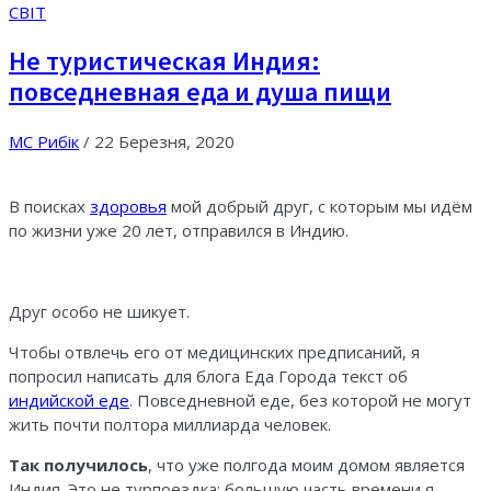
СВІТ
Не туристическая Индия:
повседневная еда и душа пищи
МС Рибік
/
22 Березня, 2020
В поисках
здоровья
мой добрый друг, с которым мы идём
по жизни уже 20 лет, отправился в Индию.
Друг особо не шикует.
Чтобы отвлечь его от медицинских предписаний, я
попросил написать для блога Еда Города текст об
индийской еде
. Повседневной еде, без которой не могут
жить почти полтора миллиарда человек.
Так получилось
, что уже полгода моим домом является
Индия. Это не турпоездка: большую часть времени я