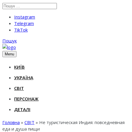
Instagram
Telegram
TikTok
Пошук
Menu
КИЇВ
УКРАЇНА
СВІТ
ПЕРСОНАЖ
ДЕТАЛІ
Головна
»
СВІТ
»
Не туристическая Индия: повседневная
еда и душа пищи