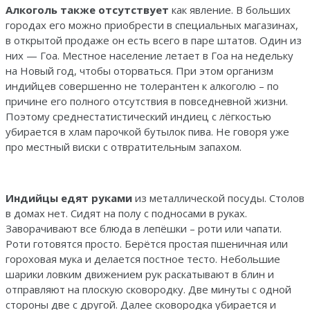
Алкоголь также отсутствует
как явление. В больших
городах его можно приобрести в специальных магазинах,
в открытой продаже он есть всего в паре штатов. Один из
них — Гоа. Местное население летает в Гоа на недельку
на Новый год, чтобы оторваться. При этом организм
индийцев совершенно не толерантен к алкоголю – по
причине его полного отсутствия в повседневной жизни.
Поэтому среднестатистический индиец с лёгкостью
убирается в хлам парочкой бутылок пива. Не говоря уже
про местный виски с отвратительным запахом.
Индийцы едят руками
из металлической посуды. Столов
в домах нет. Сидят на полу с подносами в руках.
Заворачивают все блюда в лепёшки – роти или чапати.
Роти готовятся просто. Берётся простая пшеничная или
гороховая мука и делается постное тесто. Небольшие
шарики ловким движением рук раскатывают в блин и
отправляют на плоскую сковородку. Две минуты с одной
стороны две с другой. Далее сковородка убирается и