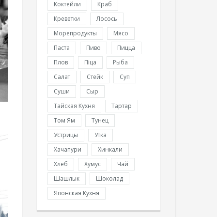
Коктейли
Краб
Креветки
Лосось
Морепродукты
Мясо
Паста
Пиво
Пицца
Плов
Піца
Рыба
Салат
Стейк
Суп
Суши
Сыр
Тайская Кухня
Тартар
Том Ям
Тунец
Устрицы
Утка
Хачапури
Хинкали
Хлеб
Хумус
Чай
Шашлык
Шоколад
Японская Кухня