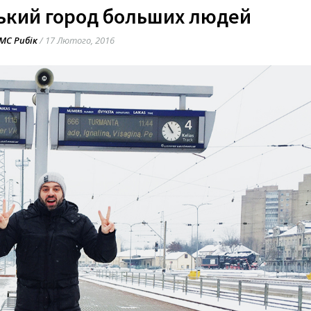
ький город больших людей
МС Рибік
/
17 Лютого, 2016