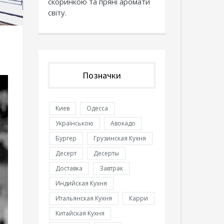
скоринкою та пряні аромати
світу.
Позначки
Киев
Одесса
Українською
Авокадо
Бургер
Грузинская Кухня
Десерт
Десерты
Доставка
Завтрак
Индийская Кухня
Итальянская Кухня
Карри
Китайская Кухня