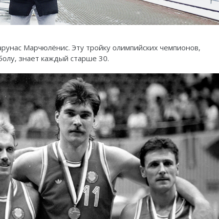
арунас Марчюлёнис. Эту тройку олимпийских чемпионов,
болу, знает каждый старше 30.