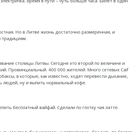
электричка. Время в пути – чуть больше часа. Билет в один
ростная. Но в Литве жизнь достаточно размеренная, и
м традициям.
 звание столицы Литвы. Сегодня это второй по величине и
ий. Провинциальный. 400 000 жителей. Много сетевых Caif
арбаксы, в которые, как известно, ходят перевести дыхание,
ь людей, ну и выпить нормальный кофе.
епить бесплатный вайфай. Сделали по глотку чая латте.
сью «На свадьбу в космосе» и отправились бродить по Старо