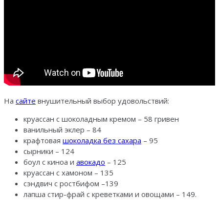
На
сайте
внушительный выбор удовольствий:
круассан с шоколадным кремом – 58 гривен
ванильный эклер – 84
крафтовая
шоколадка без сахара
– 95
сырники – 124
боул с киноа и
авокадо
– 125
круассан с хамоном – 135
сэндвич с ростбифом –139
лапша стир-фрай с креветками и овощами – 149.