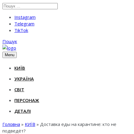
Instagram
Telegram
TikTok
Пошук
Menu
КИЇВ
УКРАЇНА
СВІТ
ПЕРСОНАЖ
ДЕТАЛІ
Головна
»
КИЇВ
»
Доставка еды на карантине: кто не
подведёт?