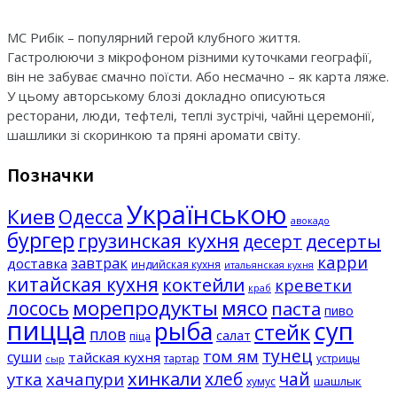
МС Рибік – популярний герой клубного життя.
Гастролюючи з мікрофоном різними куточками географії,
він не забуває смачно поїсти. Або несмачно – як карта ляже.
У цьому авторському блозі докладно описуються
ресторани, люди, тефтелі, теплі зустрічі, чайні церемонії,
шашлики зі скоринкою та пряні аромати світу.
Позначки
Українською
Киев
Одесса
авокадо
бургер
грузинская кухня
десерты
десерт
карри
завтрак
доставка
индийская кухня
итальянская кухня
китайская кухня
коктейли
креветки
краб
морепродукты
мясо
лосось
паста
пиво
пицца
суп
рыба
стейк
плов
салат
піца
тунец
том ям
суши
тайская кухня
тартар
устрицы
сыр
хинкали
хлеб
чай
утка
хачапури
шашлык
хумус