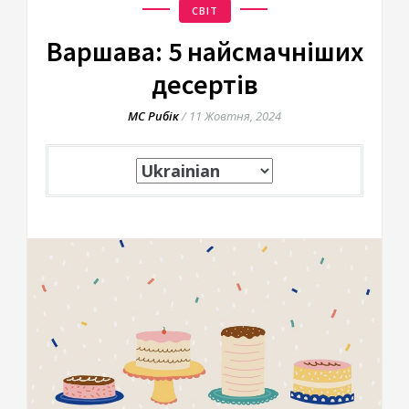
СВІТ
Варшава: 5 найсмачніших
десертів
МС Рибік
/
11 Жовтня, 2024