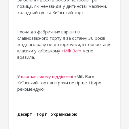
позиції, які ненавидів у дитинстві: маслини,
холодний суп та Київський торт.
І хоча до фабричних варіантів
славнозвісного торту я за останні 30 років
жодного разу не доторкнувся, інтерпретація
класики у київському
«Milk Bar»
мене
вразила.
У
варшавському відділенні
«Milk Bar»
Київський торт анітрохи не гірше. Щиро
рекомендую!
Десерт
Торт
Українською