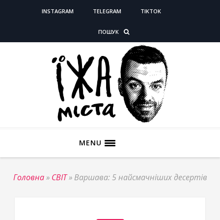
INSTAGRAM
TELEGRAM
TIKTOK
ПОШУК
MENU
Головна
»
СВІТ
»
Варшава: 5 найсмачніших десертів