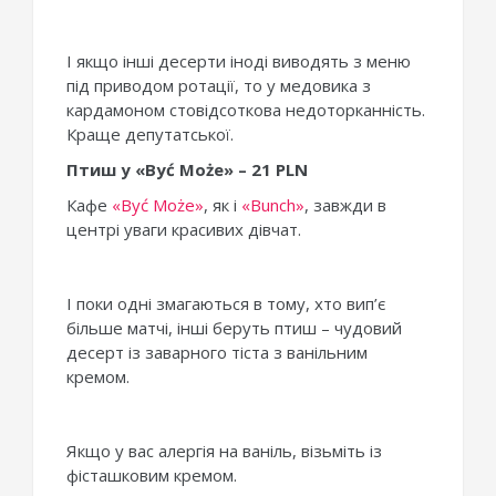
І якщо інші десерти іноді виводять з меню
під приводом ротації, то у медовика з
кардамоном стовідсоткова недоторканність.
Краще депутатської.
Птиш у «Być Może» – 21 PLN
Кафе
«Być Może»
, як і
«Bunch»
, завжди в
центрі уваги красивих дівчат.
І поки одні змагаються в тому, хто вип’є
більше матчі, інші беруть птиш – чудовий
десерт із заварного тіста з ванільним
кремом.
Якщо у вас алергія на ваніль, візьміть із
фісташковим кремом.