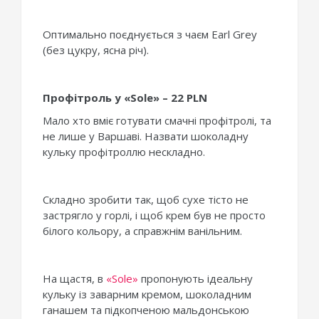
Оптимально поєднується з чаєм Earl Grey
(без цукру, ясна річ).
Профітроль у «Sole» – 22 PLN
Мало хто вміє готувати смачні профітролі, та
не лише у Варшаві. Назвати шоколадну
кульку профітроллю нескладно.
Складно зробити так, щоб сухе тісто не
застрягло у горлі, і щоб крем був не просто
білого кольору, а справжнім ванільним.
На щастя, в
«Sole»
пропонують ідеальну
кульку із заварним кремом, шоколадним
ганашем та підкопченою мальдонською