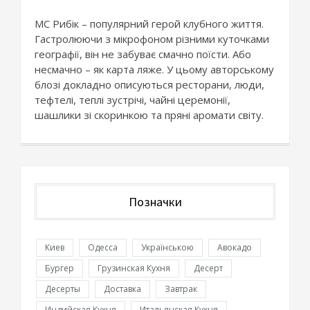
МС Рибік – популярний герой клубного життя.
Гастролюючи з мікрофоном різними куточками
географії, він не забуває смачно поїсти. Або
несмачно – як карта ляже. У цьому авторському
блозі докладно описуються ресторани, люди,
тефтелі, теплі зустрічі, чайні церемонії,
шашлики зі скоринкою та пряні аромати світу.
Позначки
Киев
Одесса
Українською
Авокадо
Бургер
Грузинская Кухня
Десерт
Десерты
Доставка
Завтрак
Индийская Кухня
Итальянская Кухня