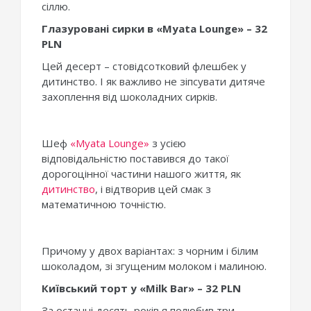
сіллю.
Глазуровані сирки в «Myata Lounge» – 32
PLN
Цей десерт – стовідсотковий флешбек у
дитинство. І як важливо не зіпсувати дитяче
захоплення від шоколадних сирків.
Шеф
«Myata Lounge»
з усією
відповідальністю поставився до такої
дорогоцінної частини нашого життя, як
дитинство
, і відтворив цей смак з
математичною точністю.
Причому у двох варіантах: з чорним і білим
шоколадом, зі згущеним молоком і малиною.
Київський торт у «Milk Bar» – 32 PLN
За останні десять років я полюбив три