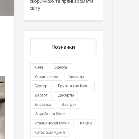
скоринкою та пряні аромати
світу.
Позначки
Киев
Одесса
Українською
Авокадо
Бургер
Грузинская Кухня
Десерт
Десерты
Доставка
Завтрак
Индийская Кухня
Итальянская Кухня
Карри
Китайская Кухня