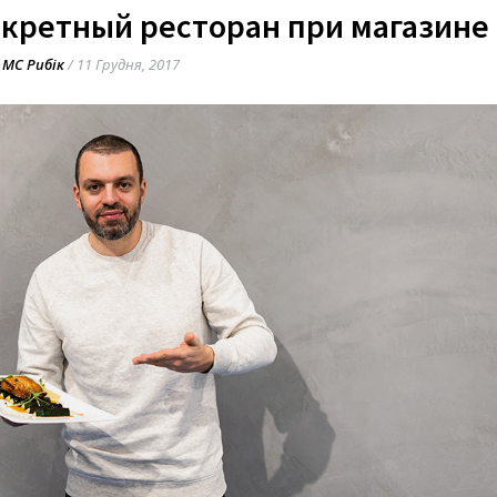
секретный ресторан при магазине
МС Рибік
/
11 Грудня, 2017