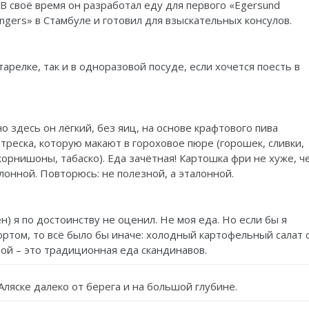
В своё время он разработал еду для первого «Egersund
ingers» в Стамбуле и готовил для взыскательных консулов.
в тарелке, так и в одноразовой посуде, если хочется поесть в
но здесь он лёгкий, без яиц, на основе крафтового пива
– треска, которую макают в гороховое пюре (горошек, сливки,
 корнишоны, табаско). Еда зачётная! Картошка фри не хуже, ч
лонной. Повторюсь: не полезной, а эталонной.
н) я по достоинству не оценил. Не моя еда. Но если бы я
ртом, то всё было бы иначе: холодный картофельный салат 
ой – это традиционная еда скандинавов.
Аляске далеко от берега и на большой глубине.