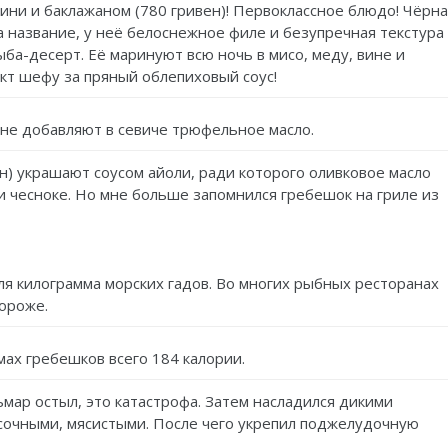
кини и баклажаном (780 гривен)! Первоклассное блюдо! Чёрн
а название, у неё белоснежное филе и безупречная текстура
рыба-десерт. Её маринуют всю ночь в мисо, меду, вине и
кт шефу за пряный облепиховый соус!
не добавляют в севиче трюфельное масло.
н) украшают соусом айоли, ради которого оливковое масло
и чесноке. Но мне больше запомнился гребешок на гриле из
ля килограмма морских гадов. Во многих рыбных ресторанах
дороже.
мах гребешков всего 184 калории.
ьмар остыл, это катастрофа. Затем насладился дикими
 сочными, мясистыми. После чего укрепил поджелудочную