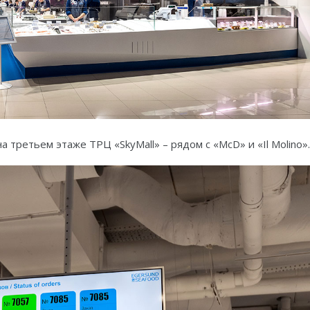
 третьем этаже ТРЦ «SkyMall» – рядом с «McD» и «Il Molino».