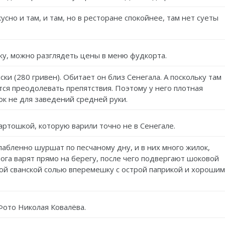
сно и там, и там, но в ресторане спокойнее, там нет суеты
ку, можно разглядеть цены в меню фудкорта.
ки (280 гривен). Обитает он близ Сенегала. А поскольку там
тся преодолевать препятствия. Поэтому у него плотная
ок не для заведений средней руки.
картошкой, которую варили точно не в Сенегале.
абленно шуршат по песчаному дну, и в них много жилок,
ога варят прямо на берегу, после чего подвергают шоковой
ой сванской солью вперемешку с острой паприкой и хорошим
Фото Николая Ковалёва.