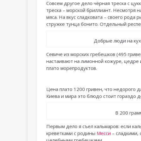
Совсем другое дело чёрная треска с цук
треска – морской бриллиант. Несмотря н
мяса. На вкус сладковата – своего рода 
стружке тунца бонито. Отдельный респе
Добрые люди на кух
Севиче из морских гребешков (495 гриве
настаивают на лимонной кожуре, цедре 
плато морепродуктов.
Цена плато 1200 гривен, что недорого д
Киева и мира это блюдо стоит гораздо 
В 200 грам
Первым дело я съел кальмаров: если кал
креветками с родины
Месси
– сладкими,
целебными гребешками.