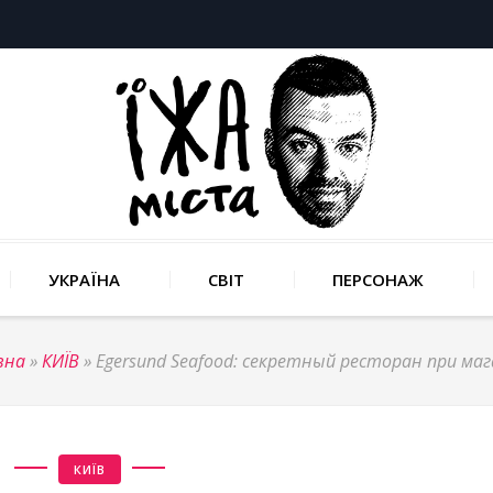
УКРАЇНА
СВІТ
ПЕРСОНАЖ
вна
»
КИЇВ
»
Egersund Seafood: секретный ресторан при маг
КИЇВ