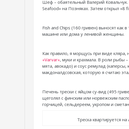
Шеф – обаятельный Валерий Ковальчук. 
Seafood» на Позняках. Затем открыл «8 f
Fish and Chips (160 гривен) выносят как 
машине или дома у ленивой женщины.
Как правило, я морщусь при виде кляра, 
«Varvar»
, муки и крахмала. В роли рыбы 
мята, авокадо) и соус ремулад (каперсы,
макдоналдсовская, которую я считаю эта
Печень трески с яйцом су-вид (495 гриве
щеголял с финским или норвежским паспо
горчицей, сельдереем, укропом и сметан
Треска квартируется на 