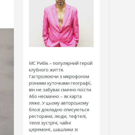
МС Рибік – популярний герой
клубного життя.
Гастролюючи з мікрофоном
різними куточками географії,
він не забуває смачно поїсти.
Або несмачно – як карта
ляже. У цьому авторському
блозі докладно описуються
ресторани, люди, тефтелі,
теплі зустрічі, чайні
церемонії, шашлики зі