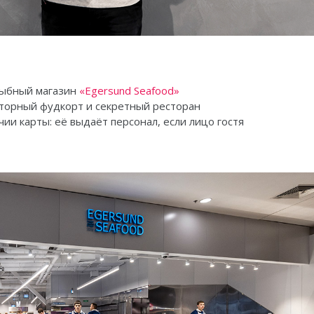
 рыбный магазин
«Egersund Seafood»
торный фудкорт и секретный ресторан
ии карты: её выдаёт персонал, если лицо гостя