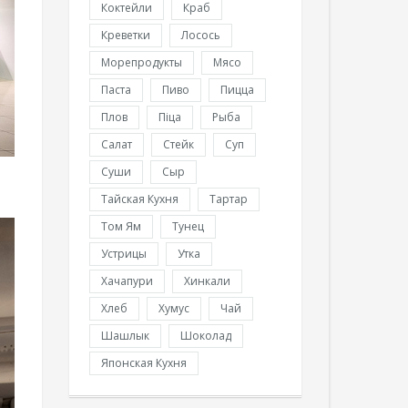
Коктейли
Краб
Креветки
Лосось
Морепродукты
Мясо
Паста
Пиво
Пицца
Плов
Піца
Рыба
Салат
Стейк
Суп
Суши
Сыр
Тайская Кухня
Тартар
Том Ям
Тунец
Устрицы
Утка
Хачапури
Хинкали
Хлеб
Хумус
Чай
Шашлык
Шоколад
Японская Кухня