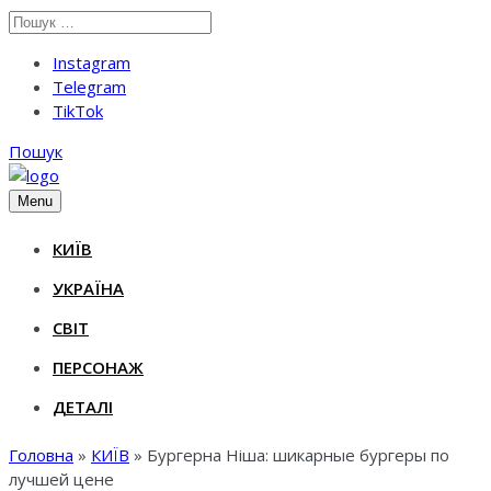
Instagram
Telegram
TikTok
Пошук
Menu
КИЇВ
УКРАЇНА
СВІТ
ПЕРСОНАЖ
ДЕТАЛІ
Головна
»
КИЇВ
»
Бургерна Нiша: шикарные бургеры по
лучшей цене