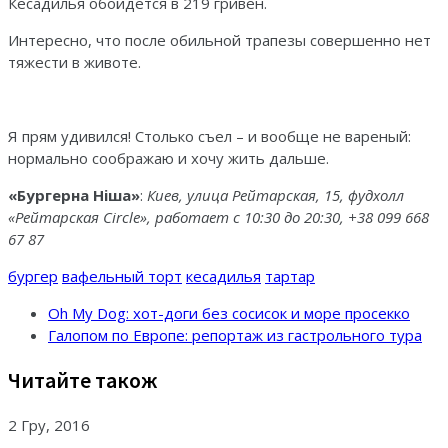
Кесадилья обойдётся в 219 гривен.
Интересно, что после обильной трапезы совершенно нет
тяжести в животе.
Я прям удивился! Столько съел – и вообще не вареный:
нормально соображаю и хочу жить дальше.
«Бургерна Н
i
ша»
:
Киев, улица Рейтарская, 15, фудхолл
«Рейтарская
Circle
», работает с 10:30 до 20:30, +38 099 668
67 87
бургер
вафельный торт
кесадилья
тартар
Oh My Dog: хот-доги без сосисок и море просекко
Галопом по Европе: репортаж из гастрольного тура
Читайте також
2 Гру, 2016