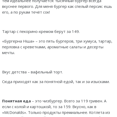
тем идеальнее получается: тысячный бургер всегда
вкуснее первого. Для меня бургер как спелый персик: ешь
его, а по рукам течёт сок!
Тартар с пекорино-кремом берут за 149.
«Бургерна Нiша» – это пять бургеров, три хумуса, тартар,
перловка с креветками, ароматные салаты и десерты
мечты.
Вкус детства – вафельный торт.
Сюда приходят как за понятной едой, так и за изысками.
Понятная еда
– это чизбургер. Всего за 119 гривен. А
если с колой и картошкой, то за 159. Вкусно, как в
«McDonalds». Только продукты премиальнее. Котлета из