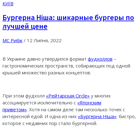
КИЇВ
Бургерна Нiша: шикарные бургеры по
лучшей цене
МС Рибік
/
12 Липня, 2022
В Украине давно утвердился формат
фудхоллов
–
гастрономических пространств, собирающих под одной
крышей множество разных концептов.
При этом фудхолл
«Рейтарская Circle»
у многих
ассоциируется исключительно с
«Японским
приветом»
. Хотя на самом деле там несколько точек с
интересной едой. И одна из них
«Бургерна Нiша»
: бистро,
которое с недавних пор стало бургерной.