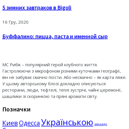
5 зимних завтраков в Bigoli
16 Гру, 2020
Буффалино: пицца, паста и именной сыр
МС Рибік – популярний герой клубного життя.
Гастролюючи з мікрофоном різними куточками географії,
він не забуває смачно поїсти. Або несмачно – як карта ляже.
У цьому авторському блозі докладно описуються
ресторани, люди, тефтелі, теплі зустрічі, чайні церемонії,
шашлики зі скоринкою та пряні аромати світу.
Позначки
Українською
Киев
Одесса
авокадо