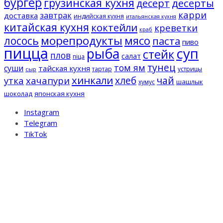
бургер
грузинская кухня
десерты
десерт
карри
завтрак
доставка
индийская кухня
итальянская кухня
китайская кухня
коктейли
креветки
краб
морепродукты
мясо
лосось
паста
пиво
пицца
суп
рыба
стейк
плов
салат
піца
тунец
том ям
суши
тайская кухня
тартар
устрицы
сыр
хинкали
хлеб
чай
утка
хачапури
шашлык
хумус
шоколад
японская кухня
Instagram
Telegram
TikTok