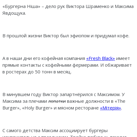
«Бургерна Нiша» – дело рук Виктора Шраменко и Максима
Явдощука.
В прошлой жизни Виктор был эфиопом и придумал кофе.
А в наши дни его кофейная компания
«Fresh Black»
имеет
прямые контакты с кофейными фермерами. И обжаривает
в ростерах до 50 тонн в месяц.
В минувшем году Виктор запартнёрился с Максимом. У
Максима за плечами
лопатки
важные должности в «The
Burger», «Holy Burger» и мясном ресторане
«Мiтерiя»
.
С самого детства Максим ассоциирует бургеры
исключительно с праздником. Тройка любимых, помимо