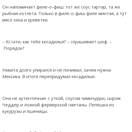
Он напоминает филе-о-фиш: тот же соус тартар, та же
рыбная котлета. Только в филе-о-фиш филе минтая, а тут
мясо хека и креветки.
– Кстати, как тебе кесадилья? – спрашивает шеф. –
Порядок?
Никита долго упирался и не понимал, зачем нужна
Мексика. В итоге перепридумал кесадилью.
Она не аутентичная: с уткой, соусом чимичурри, сыром
Чеддер и ложкой фермерской сметаны. Лепёшка из
кукурузы и пшеницы.