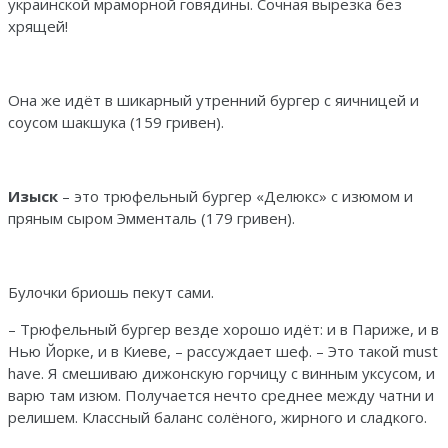
украинской мраморной говядины. Сочная вырезка без
хрящей!
Она же идёт в шикарный утренний бургер с яичницей и
соусом шакшука (159 гривен).
Изыск
– это трюфельный бургер «Делюкс» с изюмом и
пряным сыром Эмменталь (179 гривен).
Булочки бриошь пекут сами.
– Трюфельный бургер везде хорошо идёт: и в Париже, и в
Нью Йорке, и в Киеве, – рассуждает шеф. – Это такой must
have. Я смешиваю дижонскую горчицу с винным уксусом, и
варю там изюм. Получается нечто среднее между чатни и
релишем. Классный баланс солёного, жирного и сладкого.