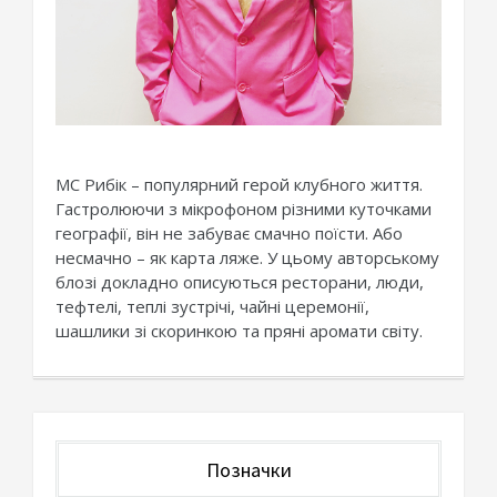
МС Рибік – популярний герой клубного життя.
Гастролюючи з мікрофоном різними куточками
географії, він не забуває смачно поїсти. Або
несмачно – як карта ляже. У цьому авторському
блозі докладно описуються ресторани, люди,
тефтелі, теплі зустрічі, чайні церемонії,
шашлики зі скоринкою та пряні аромати світу.
Позначки