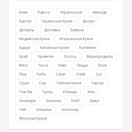
Киев
Одесса
Українською
Авокадо
Бургер
Грузинская Кухня
Десерт
Десерты
Доставка
Завтрак
Индийская Кухня
Итальянская Кухня
Карри
Китайская Кухня
Коктейли
Краб
Креветки
Лосось
Морепродукты
Мясо
Паста
Пиво
Пицца
Плов
Піца
Рыба
Салат
Стейк
Суп
Суши
Сыр
Тайская Кухня
Тартар
Том Ям
Тунец
Устрицы
Утка
Хачапури
Хинкали
Хлеб
Хумус
Чай
Шашлык
Шоколад
Японская Кухня