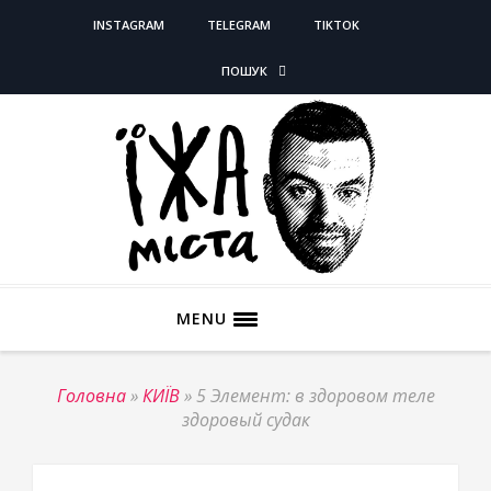
INSTAGRAM
TELEGRAM
TIKTOK
ПОШУК
MENU
Головна
»
КИЇВ
»
5 Элемент: в здоровом теле
здоровый судак