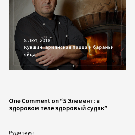
8 Лют, 2018
Кувшин: армянская пицца и бараньи
яйца
One Comment on “
5 Элемент: в
здоровом теле здоровый судак
”
Руди
says: