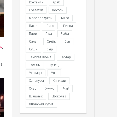
Коктейли
Краб
Креветки
Лосось
Морепродукты
Мясо
Паста
Пиво
Пицца
Плов
Піца
Рыба
Салат
Стейк
Суп
a»
,
Суши
Сыр
Тайская Кухня
Тартар
да
Том Ям
Тунец
Устрицы
Утка
Хачапури
Хинкали
Хлеб
Хумус
Чай
Шашлык
Шоколад
Японская Кухня