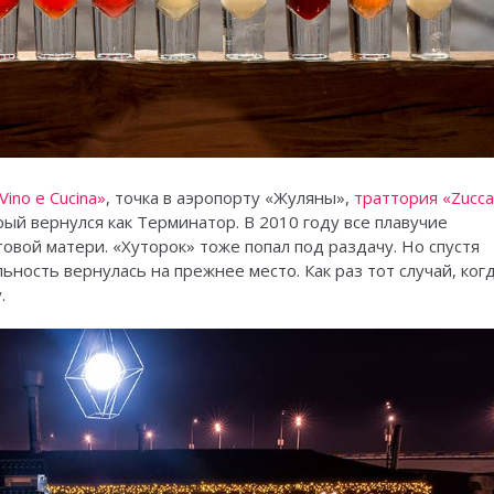
Vino e Cucina»
, точка в аэропорту «Жуляны»,
траттория «Zucc
рый вернулся как Терминатор. В 2010 году все плавучие
овой матери. «Хуторок» тоже попал под раздачу. Но спустя
ьность вернулась на прежнее место. Как раз тот случай, ког
.