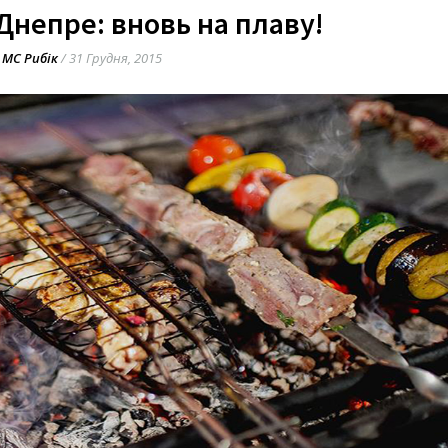
Днепре: вновь на плаву!
МС Рибік
/
31 Грудня, 2015