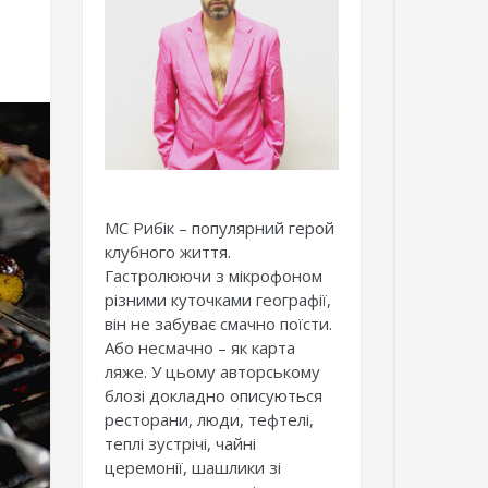
МС Рибік – популярний герой
клубного життя.
Гастролюючи з мікрофоном
різними куточками географії,
він не забуває смачно поїсти.
Або несмачно – як карта
ляже. У цьому авторському
блозі докладно описуються
ресторани, люди, тефтелі,
теплі зустрічі, чайні
церемонії, шашлики зі