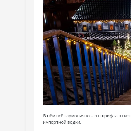
В нём всё гармонично – от шрифта в на
импортной водки.