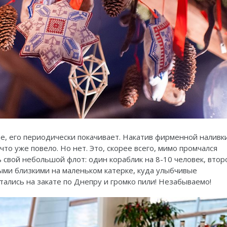
оде, его периодически покачивает. Накатив фирменной наливк
то уже повело. Но нет. Это, скорее всего, мимо промчался
ть свой небольшой флот: один кораблик на 8-10 человек, втор
амыми близкими на маленьком катерке, куда улыбчивые
тались на закате по Днепру и громко пили! Незабываемо!