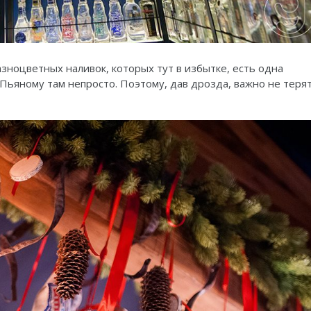
азноцветных наливок, которых тут в избытке, есть одна
Пьяному там непросто. Поэтому, дав дрозда, важно не теря