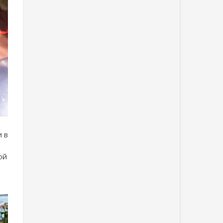
и в
ой