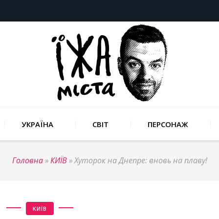
УКРАЇНА
СВІТ
ПЕРСОНАЖ
Головна
»
КИЇВ
»
Хуторок на Днепре: вновь на плаву!
КИЇВ