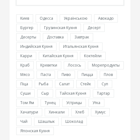
Киев
Одесса
Українською
Авокадо
Бургер
Грузинская Кухня
Десерт
Десерты
Доставка
Завтрак
Индийская Кухня
Итальянская Кухня
Карри
Китайская Кухня
Коктейли
Краб
Креветки
Лосось
Морепродукты
Мясо
Паста
Пиво
Пицца
Плов
Піца
Рыба
Салат
Стейк
Суп
Суши
Сыр
Тайская Кухня
Тартар
Том Ям
Тунец
Устрицы
Утка
Хачапури
Хинкали
Хлеб
Хумус
Чай
Шашлык
Шоколад
Японская Кухня