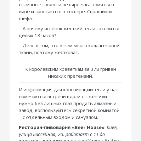
отличные говяжьи четыре часа томятся в
вине и запекаются в хоспере. Спрашиваю
шефа:
– А почему ягнёнок жёсткий, если готовится
целых 18 часов?
– Дело в том, что в нём много коллагеновой
ткани, поэтому жестковат.
К королевским креветкам за 378 гривен
никаких претензий.
И информация для конспирации: если у вас
намечаются встречи вдали от жён или
нужно без лишних глаз продать алмазный
завод, воспользуйтесь секретной комнатой
– с отдельным входом и санузлом.
Ресторан-пивоварня «
Beer House
»
:
Киев,
улица Бассейная, 2а, работает с 11 до
полуночи, а по пятницам и субботам до двух