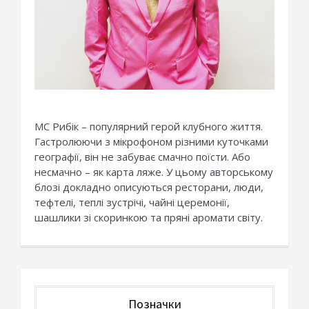
МС Рибік – популярний герой клубного життя.
Гастролюючи з мікрофоном різними куточками
географії, він не забуває смачно поїсти. Або
несмачно – як карта ляже. У цьому авторському
блозі докладно описуються ресторани, люди,
тефтелі, теплі зустрічі, чайні церемонії,
шашлики зі скоринкою та пряні аромати світу.
Позначки