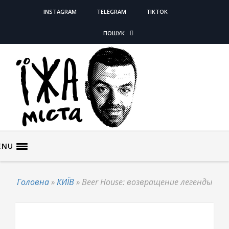
INSTAGRAM
TELEGRAM
TIKTOK
ПОШУК
ENU
Головна
»
КИЇВ
»
Beer House: возвращение легенды