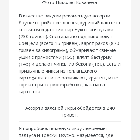
Фото Николая Ковалёва.
В качестве закуски рекомендую ассорти
брускетт: рийет из лосося, куриный паштет с
коньяком и датский сыр Буко с анчоусами
(230 гривен). Специально под пиво пекут
брецели (всего 15 гривен), варят раков (870
гривен за килограмм), обжаривают свиные
ушки с пряностями (155), вялят бастурму
(145) и делают чипсы из бекона (160). Есть и
привычные чипсы из голландского
картофеля: они не размякают, хрустят, и не
горчат при термообработке, как наша
картошка.
Ассорти вяленой икры обойдётся в 240
гривен.
Я попробовал вяленую икру лемонемы,
палтуса и трески. Вкусно. Разумеется, где