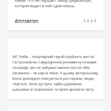
Киеве. Что не смущает Машу Дидковскую,
которая видит в ней одни плюсы.
Докладніше
МС Рибік – популярний герой клубного життя.
Гастролюючи з мікрофоном різними куточками
географії, він не забуває смачно поїсти. Або
несмачно – як карта ляже. У цьому авторському
блозі докладно описуються ресторани, люди,
тефтелі, теплі зустрічі, чайні церемонії,
шашлики зі скоринкою та пряні аромати світу.