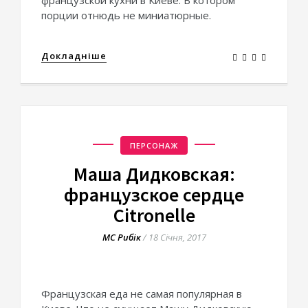
французской кухни в Киеве. В котором
порции отнюдь не миниатюрные.
Докладніше
ПЕРСОНАЖ
Маша Дидковская:
французское сердце
Citronelle
МС Рибік
/
18 Січня, 2017
Французская еда не самая популярная в