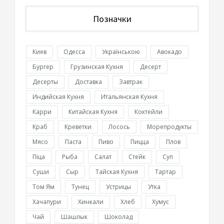
Позначки
Киев
Одесса
Українською
Авокадо
Бургер
Грузинская Кухня
Десерт
Десерты
Доставка
Завтрак
Индийская Кухня
Итальянская Кухня
Карри
Китайская Кухня
Коктейли
Краб
Креветки
Лосось
Морепродукты
Мясо
Паста
Пиво
Пицца
Плов
Піца
Рыба
Салат
Стейк
Суп
Суши
Сыр
Тайская Кухня
Тартар
Том Ям
Тунец
Устрицы
Утка
Хачапури
Хинкали
Хлеб
Хумус
Чай
Шашлык
Шоколад