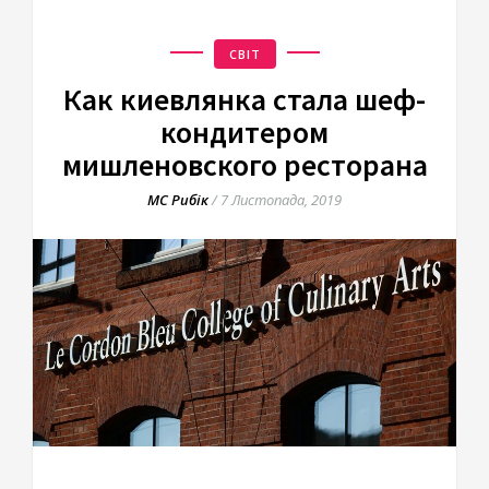
СВІТ
Как киевлянка стала шеф-
кондитером
мишленовского ресторана
МС Рибік
/
7 Листопада, 2019